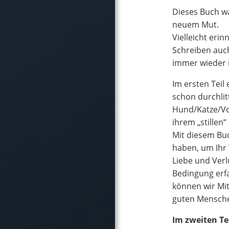
Dieses Buch wa
neuem Mut.
Vielleicht erin
Schreiben auch
immer wieder 
Im ersten Teil
schon durchlit
Hund/Katze/Vog
ihrem „stille
Mit diesem Buc
haben, um Ihr 
Liebe und Verl
Bedingung erfa
können wir Mit
guten Mensche
Im zweiten Te