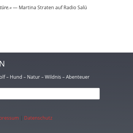
türe.«
― Martina Straten auf Radio Salü
N
lf – Hund – Natur – Wildnis – Abenteuer
mpressum
|
Datenschutz