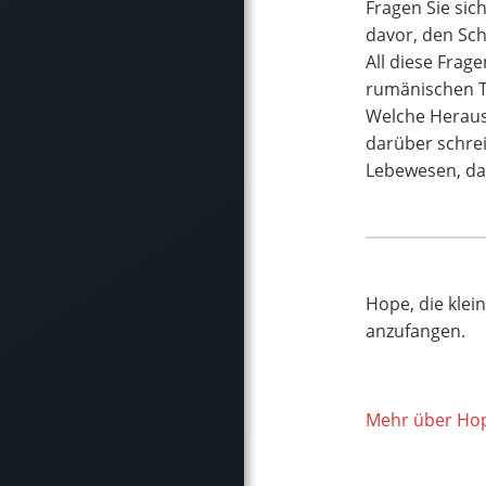
Fragen Sie sic
davor, den Sch
All diese Frag
rumänischen Ti
Welche Herausf
darüber schrei
Lebewesen, das
Hope, die klei
anzufangen.
Mehr über Ho