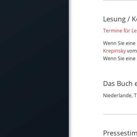
Lesung / K
Termine für L
Wenn Sie eine
Krepinsky
vom 
Wenn Sie eine
Das Buch e
Niederlande, T
Pressesti