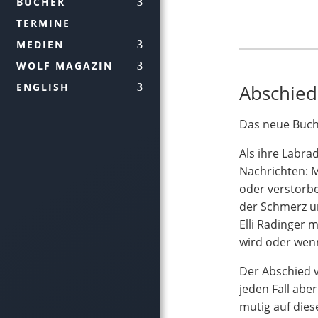
BÜCHER
TERMINE
MEDIEN
WOLF MAGAZIN
Abschied
ENGLISH
Das neue Buch
Als ihre Labra
Nachrichten: M
oder verstorbe
der Schmerz um
Elli Radinger 
wird oder wenn
Der Abschied v
jeden Fall aber
mutig auf dies