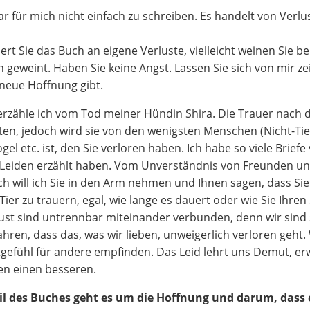
r für mich nicht einfach zu schreiben. Es handelt von Verl
nert Sie das Buch an eigene Verluste, vielleicht weinen Sie 
 geweint. Haben Sie keine Angst. Lassen Sie sich von mir zei
neue Hoffnung gibt.
 erzähle ich vom Tod meiner Hündin Shira. Die Trauer nach d
ten, jedoch wird sie von den wenigsten Menschen (Nicht-Tierb
el etc. ist, den Sie verloren haben. Ich habe so viele Briefe
n“ Leiden erzählt haben. Vom Unverständnis von Freunden u
h will ich Sie in den Arm nehmen und Ihnen sagen, dass Sie n
Tier zu trauern, egal, wie lange es dauert oder wie Sie Ihre
ust sind untrennbar miteinander verbunden, denn wir sind 
hren, dass das, was wir lieben, unweigerlich verloren geht.
gefühl für andere empfinden. Das Leid lehrt uns Demut, e
n einen besseren.
il des Buches geht es um die Hoffnung und darum, dass e